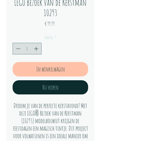
LEGO Bezoek van de Kerstman
10293
Prijs
€ 99,99
Aantal
*
In winkelwagen
Nu kopen
Droom je van de perfecte kerstavond? Met
deze LEGO® Bezoek van de Kerstman
(10293) modelbouwset krijgen de
feestdagen een magisch tintje. Dit project
voor volwassenen is een ideale manier om