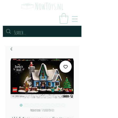
Productcode: 5702016914313