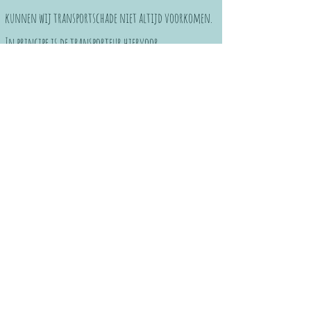
kunnen wij transportschade niet altijd voorkomen.
In principe is de transporteur hiervoor
verantwoordelijk. Pak het product altijd uit om dit
te controleren op eventuele transportschade. Is u
pakket bij binnenkomst al beschadigd, neem dan zo
spoedig mogelijk contact met ons op via e-mail
(
info@nowtoys.nl
) of telefoon (+316
13045417)
Klantenservice
WhatsApp
Belverzoek
Bellen
Mail
NowToys.nl