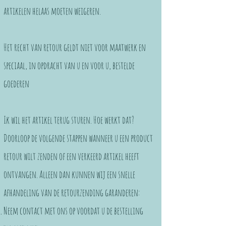
artikelen helaas moeten weigeren.
Het recht van retour geldt niet voor maatwerk en
speciaal, in opdracht van u en voor u, bestelde
goederen
Ik wil het artikel terug sturen. Hoe werkt dat?
Doorloop de volgende stappen wanneer u een product
retour wilt zenden of een verkeerd artikel heeft
ontvangen. Alleen dan kunnen wij een snelle
afhandeling van de retourzending garanderen:
Neem contact met ons op voordat u de bestelling