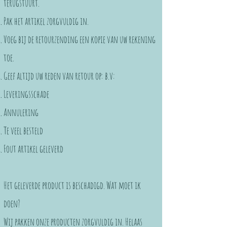
terugstuurt.
Pak het artikel zorgvuldig in.
Voeg bij de retourzending een kopie van uw rekening
toe.
Geef altijd uw reden van retour op: b.v:
Leveringsschade
Annulering
Te veel besteld
Fout artikel geleverd
Het geleverde product is beschadigd. Wat moet ik
doen?
Wij pakken onze producten zorgvuldig in. Helaas