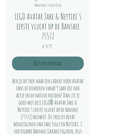
Productcode: 5702016913682
LEGO Avatar Jake & Neytiri's
eerste vlucht op de Banshee
75572
Prijs
€ 54,99
Niet op voorraad
Ben je op zoek naar een cadeau voor Avatar
fans of kinderen vanaf 9 jaar die van
actie en de natuur houden? Dan zit je
goed met deze LEGO® Avatar Jake &
Neytiri's eerste vlucht op de Banshee
(75572) bouwset. De speelset bevat
minifiguren van Jake Sully en Neytiri, 2
verstelbare Banshee (Ikran) figuren, plus