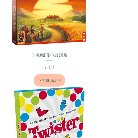
De kolonisten van catan
Prijs
€ 39,99
In winkelwagen