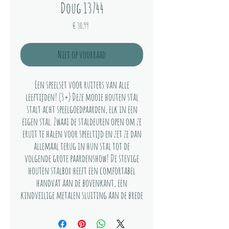
Doug 13744
Prijs
€ 30,99
Niet op voorraad
Een speelset voor ruiters van alle
leeftijden! (3+) Deze mooie houten stal
stalt acht speelgoedpaarden, elk in een
eigen stal. Zwaai de staldeuren open om ze
eruit te halen voor speeltijd en zet ze dan
allemaal terug in hun stal tot de
volgende grote paardenshow! De stevige
houten stalbox heeft een comfortabel
handvat aan de bovenkant, een
kindveilige metalen sluiting aan de brede
houten deuren en een geïllustreerde
rasgids op het onderste paneel met