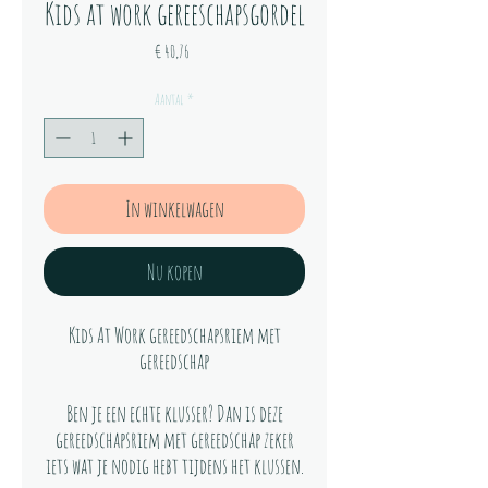
Kids at work gereeschapsgordel
Prijs
€ 40,76
Aantal
*
In winkelwagen
Nu kopen
Kids At Work gereedschapsriem met
gereedschap
Ben je een echte klusser? Dan is deze
gereedschapsriem met gereedschap zeker
iets wat je nodig hebt tijdens het klussen.