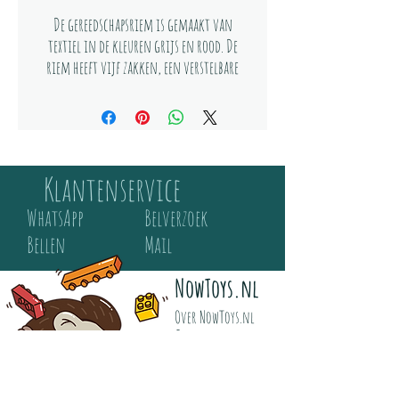
De gereedschapsriem is gemaakt van
textiel in de kleuren grijs en rood. De
riem heeft vijf zakken, een verstelbare
band en een lus voor de hamer en andere
gereedschappen.
Specificaties:
Geslacht: Jongens
Klantenservice
Leeftijd: Vanaf 12 jaar
WhatsApp
Belverzoek
Materiaal: Textiel
Kleur: Rood, grijs
Bellen
Mail
Inhoud:
NowToys.nl
1 Gereedschapsriem
Over NowToys.nl
1 Hamer
Contact
1 Tang
Veel gestelde vragen
1 Houten waterpas
Verzending
1 Houten duimstok
Retour