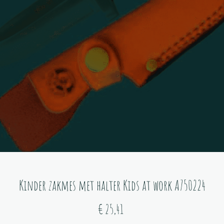
Kinder zakmes met halter Kids at work A750224
Prijs
€ 25,41