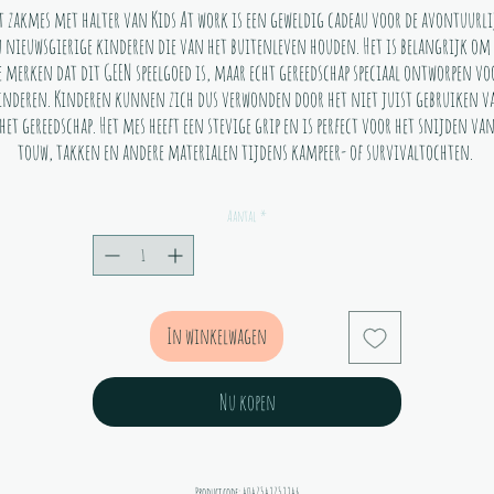
t zakmes met halter van Kids At work is een geweldig cadeau voor de avontuurli
 nieuwsgierige kinderen die van het buitenleven houden. Het is belangrijk om
e merken dat dit GEEN speelgoed is, maar echt gereedschap speciaal ontworpen vo
inderen. Kinderen kunnen zich dus verwonden door het niet juist gebruiken v
het gereedschap. Het mes heeft een stevige grip en is perfect voor het snijden va
touw, takken en andere materialen tijdens kampeer- of survivaltochten.
Aantal
*
In winkelwagen
Nu kopen
Productcode: 4047542752246