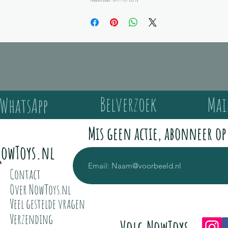
Belverzoek
Mai
WhatsApp
Mis geen actie, abonneer op
owToys.nl
Contact
Over NowToys.nl
Veel gestelde vragen
Verzending
Volg NowToys