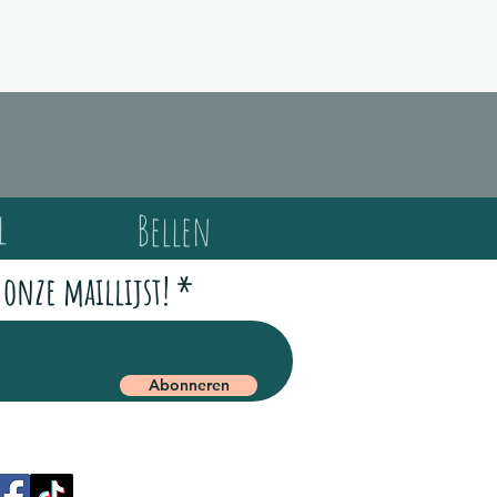
l
Bellen
 onze maillijst!
Abonneren