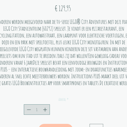
Prijs
€ 129,95
nderen worden meegevoerd naar de tv-serie LEGO® City Adventures met deze fra
LEGO City Stadscentrum (60292) speelset. Je vindt er een pizzarestaurant, een
cyclingstation, een autowasstraat, een laadpunt voor elektrische voertuigen, 
dojo en een park met speeltoestel, plus leuke LEGO City minifiguren. En met de
eegeleverde LEGO City wegplaten kunnen kinderen deze set vastmaken aan ande
speelsets om hun stad uit te breiden zoals zij dat willen!Een geweldig cadeau voo
inderen vanaf 6 jaarDeze speelset bevat een eenvoudige bouwgids en Instructio
PLUS – een interactieve bouwhandleiding met zoom- en draaifuncties waarmee
nderen al snel echte meesterbouwers worden. Instructions PLUS maakt deel uit 
e gratis LEGO Bouwinstructies app voor smartphones en tablets.De creatieve were
van LEGO CityLEGO City speelsets bieden kinderen een leuke bouw- en speelervarin
met gedetailleerde gebouwen, realistische voertuigen en leuke personages voor
Aantal
*
eindeloos fantasierijk spel.
De hoogwaardige LEGO® Stadscentrum (60292) speelset bevat gedetailleerde
gebouwen, coole voertuigen en leuke personages uit de tv-serie LEGO City
Adventures. Een echte verrassing voor kinderen vanaf 6 jaar!