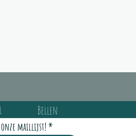
,
n
de
n
g
og,
een
en
l
Bellen
 onze maillijst!