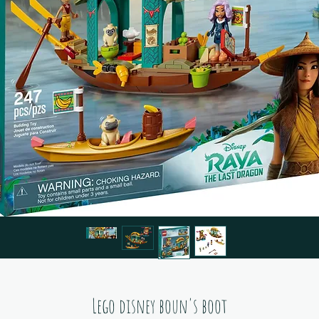
Lego disney boun's boot