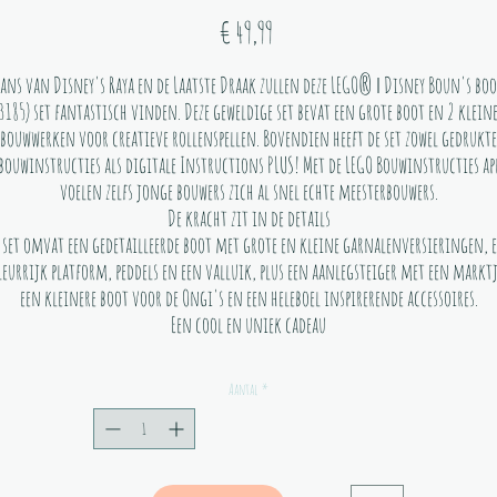
Prijs
€ 49,99
Fans van Disney's Raya en de Laatste Draak zullen deze LEGO® ǀ Disney Boun's boo
3185) set fantastisch vinden. Deze geweldige set bevat een grote boot en 2 klein
bouwwerken voor creatieve rollenspellen. Bovendien heeft de set zowel gedrukte
bouwinstructies als digitale Instructions PLUS! Met de LEGO Bouwinstructies ap
voelen zelfs jonge bouwers zich al snel echte meesterbouwers.
De kracht zit in de details
 set omvat een gedetailleerde boot met grote en kleine garnalenversieringen, 
leurrijk platform, peddels en een valluik, plus een aanlegsteiger met een marktj
een kleinere boot voor de Ongi's en een heleboel inspirerende accessoires.
Een cool en uniek cadeau
Deze set komt pas echt tot leven met de fantasie van kinderen en is inclusief
inipoppetjes van Disney's Sisu in menselijke gedaante en Boun, plus 3 LEGO On
Aantal
*
guren. Een geweldig cadeau voor jonge trendsetters, dat de creativiteit stimule
terwijl ze scènes uit de film naspelen.
Stimuleer de fantasie van Disney fans met deze leuke LEGO® ǀ Disney Boun's b
(43185) set. De set zit boordevol functies en accessoires voor allerlei creatiev