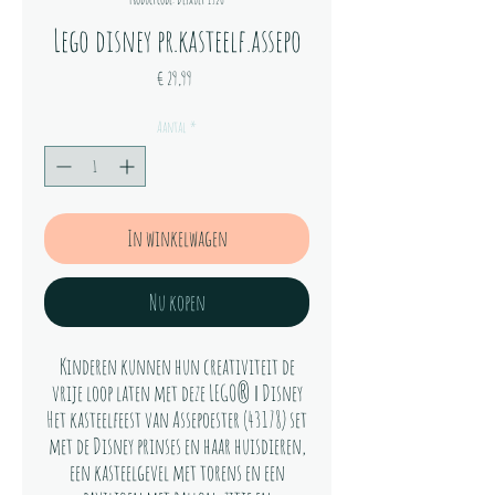
Lego disney pr.kasteelf.assepo
Prijs
€ 29,99
Aantal
*
In winkelwagen
Nu kopen
Kinderen kunnen hun creativiteit de
vrije loop laten met deze LEGO® ǀ Disney
Het kasteelfeest van Assepoester (43178) set
met de Disney prinses en haar huisdieren,
een kasteelgevel met torens en een