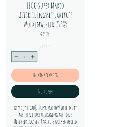
LEGO Super Mario
Uitbreidingsset Lakitu's
Wolkenwereld 71389
Prijs
€ 39,99
Aantal
*
In winkelwagen
Nu kopen
Breid je LEGO® Super Mario™ wereld uit
met een leuke uitdaging met deze
Uitbreidingsset: Lakitu's wolkenwereld