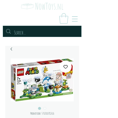
Productcode: 5702016912616