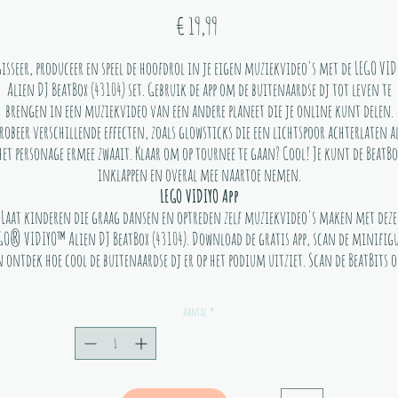
Prijs
€ 19,99
gisseer, produceer en speel de hoofdrol in je eigen muziekvideo's met de LEGO VID
Alien DJ BeatBox (43104) set. Gebruik de app om de buitenaardse dj tot leven te
brengen in een muziekvideo van een andere planeet die je online kunt delen.
robeer verschillende effecten, zoals glowsticks die een lichtspoor achterlaten a
het personage ermee zwaait. Klaar om op tournee te gaan? Cool! Je kunt de BeatBo
inklappen en overal mee naartoe nemen.
LEGO VIDIYO App
Laat kinderen die graag dansen en optreden zelf muziekvideo's maken met deze
GO® VIDIYO™ Alien DJ BeatBox (43104). Download de gratis app, scan de minifig
n ontdek hoe cool de buitenaardse dj er op het podium uitziet. Scan de BeatBits 
peciale effecten, uitdagingen en meer vrij te spelen in een unieke muziekvideo d
kinderen kunnen delen met andere makers in de kindveilige omgeving.
Aantal
*
Draagbaar plezier voor onderweg
nderen kunnen de BeatBox versieren met de LEGO onderdelen. Ze kunnen kiezen 
en dj-set, ufo of raket, of zelf iets verzinnen. De BeatBox kan worden ingeklapt 