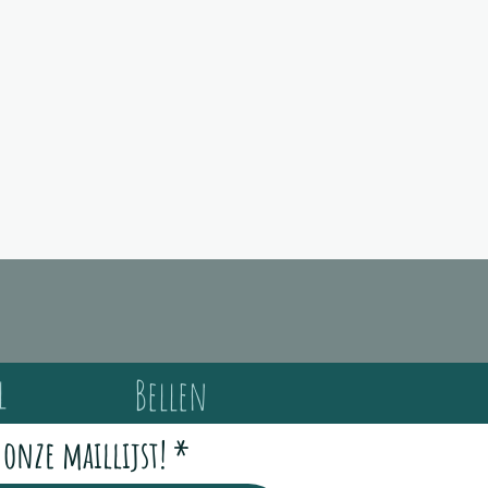
s,
l
Bellen
 onze maillijst!