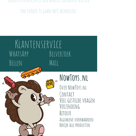
om verder te gaan met winkelen.
Klantenservice
WhatsApp
Belverzoek
Bellen
Mail
NowToys.nl
Over NowToys.nl
Contact
Veel gestelde vragen
Verzending
Retour
Algemene voorwaarden
Bekijk alle producten