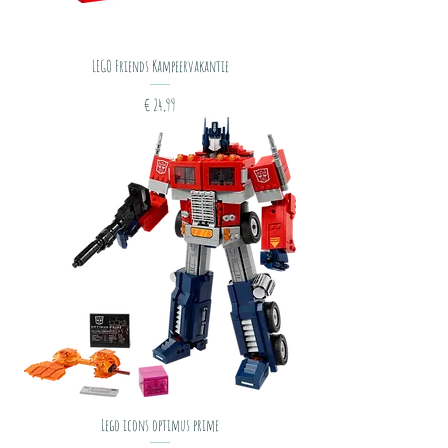
LEGO Friends Kampeervakantie
Prijs
€ 24,99
Lego icons optimus prime