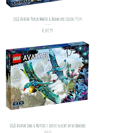
LEGO Avatar Toruk Makto & Boom der Zielen 75574
Prijs
€ 149,99
LEGO Avatar Jake & Neytiri's eerste vlucht op de Banshee
75572