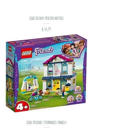
Lego disney frozen kasteel
Prijs
€ 34,99
Lego friends stephanies family