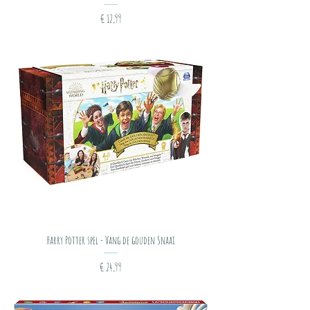
Prijs
€ 12,99
Harry Potter spel - Vang de gouden Snaai
Prijs
€ 24,99